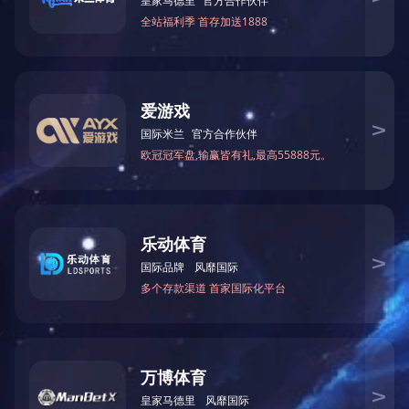
情暖中秋| 塑之源机械为全体员工发放节日福利
公司团建| 青春激昂? ?共筑辉煌
粽叶飘香，浓情端午| 塑之源机械为全体员工发放节日福
利