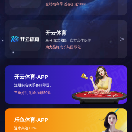
CHINAPLAS圆满落幕，塑之源完美收官！
<
1
2
3
4
5
6
>
安博（体育中国）官方网站
手机：
13809057918
（汪先生）
电话：
0086-513-86936888
传真：
0086-513-86787866
E-mail：
mike@oriplas.com
地址：江苏省南通市苏锡通科技产业园区锡通大道6号
Copyright ? 2022 安博（体育中国）官方网站