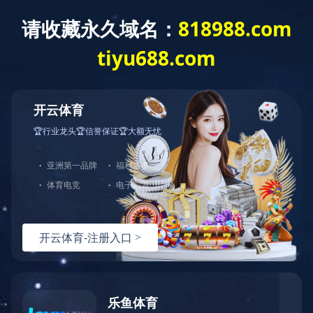
新闻资讯
行业新闻
公司新闻
精彩直击|CHINAPLAS 2025 我在6G31