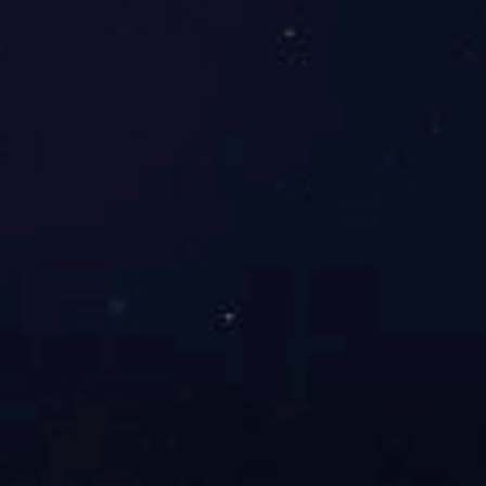
GB-T 136
18
了解下载详情
GB 19472