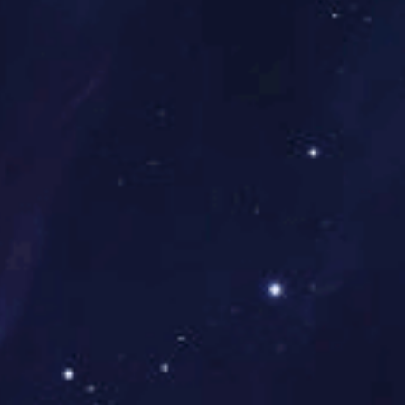
的研发实力和生产基地
精湛的生产工
与安全都有保障，安全耐用
所有产品均为优良品质，全
有关标准，公司赢得更多客
睐！