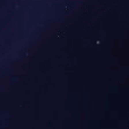
GBT 290
高密度聚乙烯
氨酯泡沫塑料
管及管件
了解下载详情