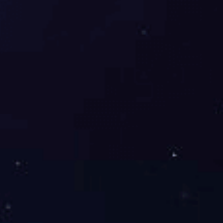
47-2012
外护管硬质聚
预制直埋保温