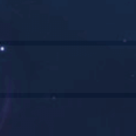
化
生产车间
客户使用现场
vice
富的机器、电气调试售后团队，本着“持久创新、质量为本”的企
e