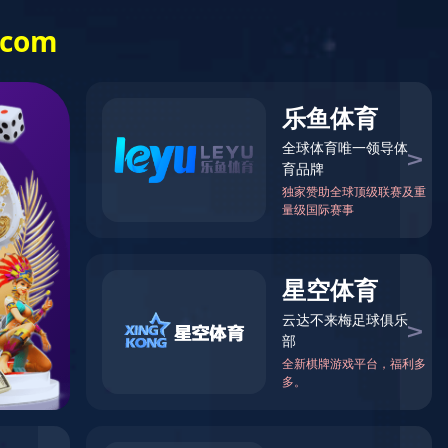
售后
联系
Engli
Langu
服务
我们
sh
age