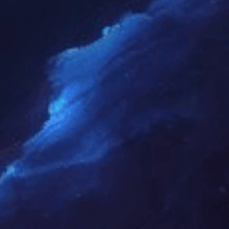
】硬质聚氨酯
绕预制直埋保
4611-20