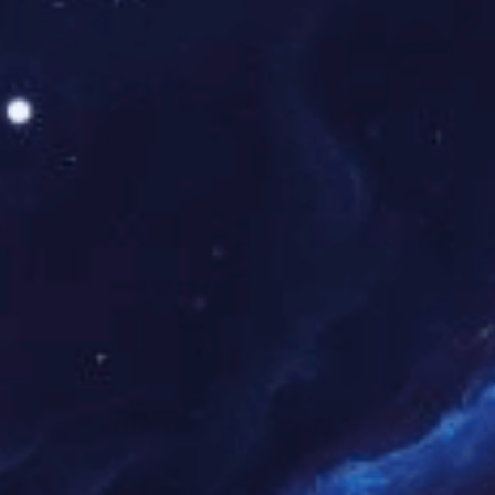
【标准?原文
喷涂聚乙烯缠
温管 GBT 3
17
了解下载详情