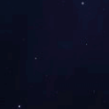
GB-T 13663.2-20
18管材
了解下载详情
GBT 13663.1-201