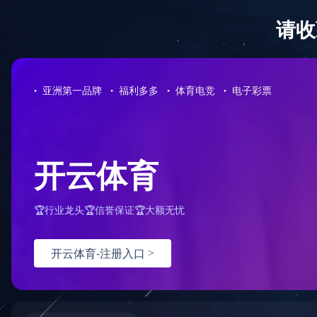
网站安博（体
官方网