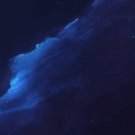
750
850
1100
1300