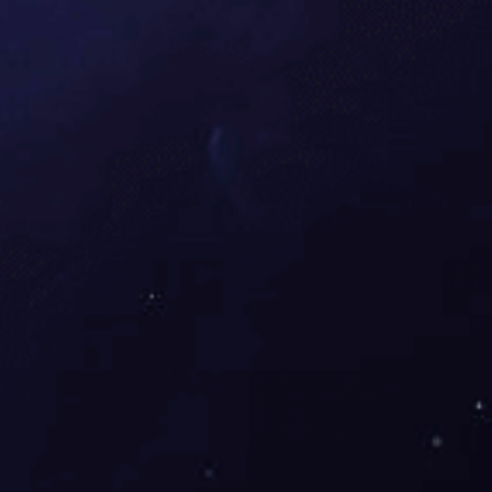
聚氨酯喷涂缠绕/3PE钢管防腐生产线
热线：
0086-513-86936888