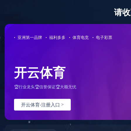
网站安博（体
安博（体育中国）官方网站
官方网