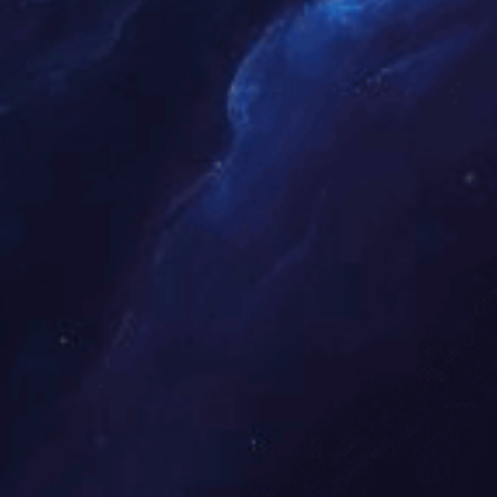
CFRT-UD预浸润玻纤增强单向带挤出生
产线
免费获取产品报价
4小时之内（工作日）联系您，如果需要其他服务，欢迎拨打服务