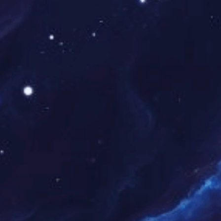
70
SZYSGX90/38
1000
680
SZYSGX90/40
1300
2000
SZYSGX120/38
1500
2200
SZYSGX120/40
2000
相关产品