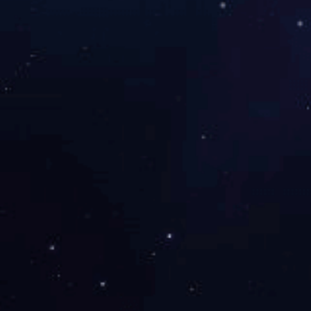
关于塑
源
塑之源致力于高端塑料挤出成型设备
公司简介
的研发和制造的高科技创新型公司
企业荣誉
企业文化
生产车间
操作现场