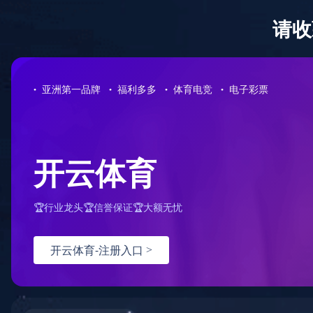
网站安博（体
安博（体育中国）官方网站
官方网