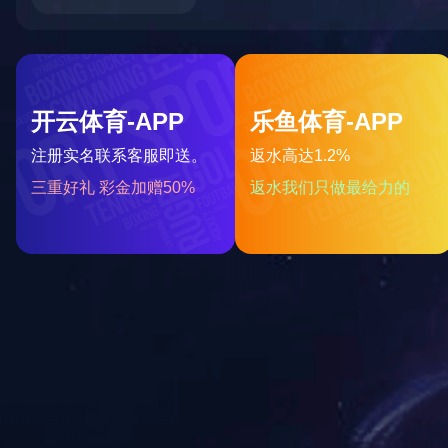
生产线特点:通过2台或3台挤出机共挤的方式，
合，显得更经济、 更环保、更高效。
技术参数: