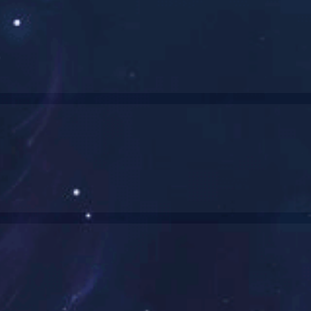
所属分类：
片，板，膜系列?
0086-513
产品咨询：
产品询价