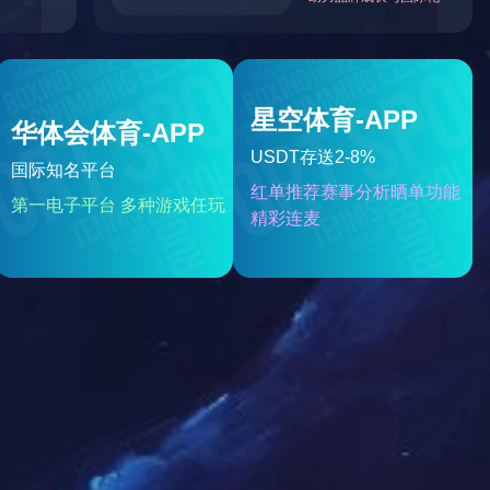
。相比传统复合工艺，将高温、低温薄膜下线再复