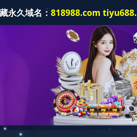
育中国）
关于塑
V
产品
研发
新闻
站
之源
R
中心
生产
资讯
TPU高低温薄
生产线
供水管材挤出生产线 | 排
关键词：