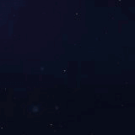
之
产品中心
生产研发
新闻资
讯
供水管材挤出生产线系列
研发生产
行业新闻
排水管材挤出生产线系列
各类管材成
公司新闻
品
连续喷涂缠绕管材挤出生产线
系列
预制直埋保温管材系列
其他系列