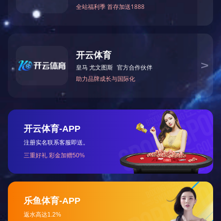
PVC实壁管生产线