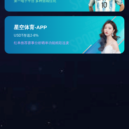
<
1
>
安博（体育中国）官方网站
手机：
13809057918
（汪先生）
电话：
0086-513-86936888
传真：
0086-513-86787866
E-mail：
mike@oriplas.com
地址：江苏省南通市苏锡通科技产业园区锡通大道6号