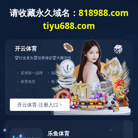
产品中心
安博（体育中国）官方网站
实壁管挤出生产线系
产品中心
列⇀
Products
CFRT-UD预浸润玻纤
RTP/TCP连续纤维缠
增强单向带挤出生产
绕增强热塑性复合管
线
生产线